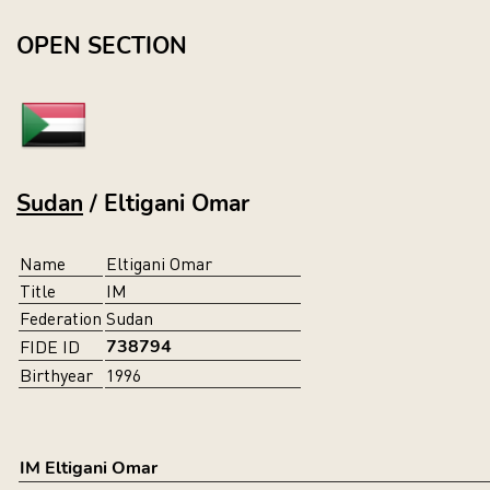
OPEN SECTION
Sudan
/ Eltigani Omar
Name
Eltigani Omar
Title
IM
Federation
Sudan
738794
FIDE ID
Birthyear
1996
IM Eltigani Omar