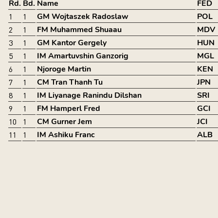
Rd.
Bd.
Name
FED
GM Wojtaszek Radoslaw
POL
1
1
FM Muhammed Shuaau
MDV
2
1
GM Kantor Gergely
HUN
3
1
IM Amartuvshin Ganzorig
MGL
5
1
Njoroge Martin
KEN
6
1
CM Tran Thanh Tu
JPN
7
1
IM Liyanage Ranindu Dilshan
SRI
8
1
FM Hamperl Fred
GCI
9
1
CM Gurner Jem
JCI
10
1
IM Ashiku Franc
ALB
11
1