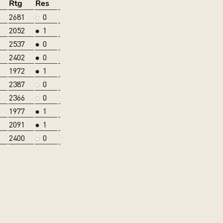
Rtg
Res
2681
0
2052
1
2537
0
2402
0
1972
1
2387
0
2366
0
1977
1
2091
1
2400
0