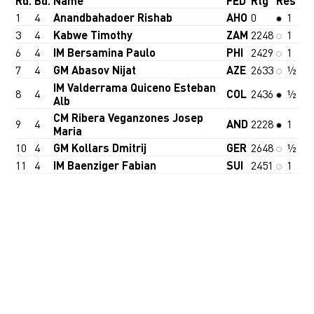
Rd.
Bd.
Name
FED
Rtg
Res
1
4
Anandbahadoer Rishab
AHO
0
1
3
4
Kabwe Timothy
ZAM
2248
1
6
4
IM Bersamina Paulo
PHI
2429
1
7
4
GM Abasov Nijat
AZE
2633
½
IM Valderrama Quiceno Esteban
8
4
COL
2436
½
Alb
CM Ribera Veganzones Josep
9
4
AND
2228
1
Maria
10
4
GM Kollars Dmitrij
GER
2648
½
11
4
IM Baenziger Fabian
SUI
2451
1