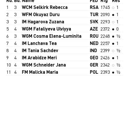
Rd.
Bd.
Name
FED
Rtg
Res
1
3
WCM Selkirk Rebecca
RSA
1745
1
2
3
WFM Okuyaz Duru
TUR
2090
1
3
3
IM Hagarova Zuzana
SVK
2293
1
5
4
WGM Fataliyeva Ulviyya
AZE
2372
0
6
3
WGM Cosma Elena-Luminita
ROU
2248
½
7
4
IM Lanchava Tea
NED
2257
1
8
4
IM Tania Sachdev
IND
2399
½
9
4
IM Arabidze Meri
GEO
2426
1
10
4
WGM Schneider Jana
GER
2342
½
11
4
FM Malicka Maria
POL
2393
½